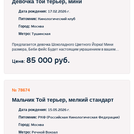
Девочка Той терьер, мини
Дата рождения:
17.02.2026 г.
Питомник:
Кинологический клуб
Город:
Москва
Метро:
Тушинская
Предлагается девочка Шоколадного Цветного Йорка! Мини
размера, Беби фейс Будет настоящим украшением в вашем
доме, и отличным компаньоном. Предпочтительно в семью без
маленьких детей. Возможна доставка
85 000 руб.
Цена:
№ 78674
Мальчик Той терьер, мелкий стандарт
Дата рождения:
15.05.2026 г.
Питомник:
РКФ (Российская Кинологическая Федерация)
Город:
Москва
Метро:
Речной Вокзал