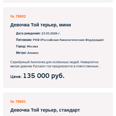
одетые ушки. С удовольствием отвечу на все Ваши вопросы
№ 78602
Девочка Той терьер, мини
Дата рождения:
23.03.2026 г.
Питомник:
РКФ (Российская Кинологическая Федерация)
Город:
Москва
Метро:
Аннино
Серебряный Ангелочек для особенных людей. Невероятно
милая девочка Русского тоя предлагается в ответственные
руки. Шикарная шерсть редкого окраса переливается на
солнышке серебром. Подрощенная. Полностью
135 000 руб.
Цена:
вакцинированная. Все документы. Доставка в любой город.
№ 78601
Девочка Той терьер, стандарт