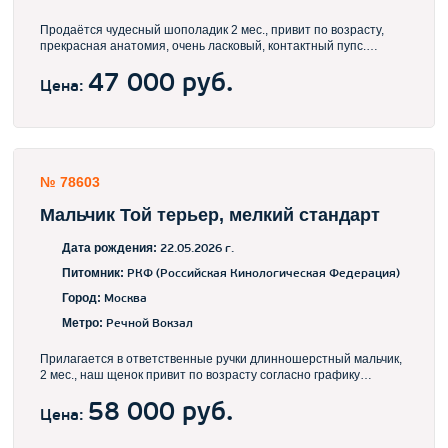
Продаётся чудесный шополадик 2 мес., привит по возрасту,
прекрасная анатомия, очень ласковый, контактный пупс.
Документы РКФ. Находится в МО, доставка в Иоскву 2 тчс, в
другие города - обсуждается
47 000 руб.
Цена:
№ 78603
Мальчик Той терьер, мелкий стандарт
Дата рождения:
22.05.2026 г.
Питомник:
РКФ (Российская Кинологическая Федерация)
Город:
Москва
Метро:
Речной Вокзал
Прилагается в ответственные ручки длинношерстный мальчик,
2 мес., наш щенок привит по возрасту согласно графику
вакцинации, имеет ветеринарный паспорт. Находимся в МО,
возможна доставка в Москву и в любую точку мира за счёт
58 000 руб.
Цена:
покупателя. Невероятно красивый малыш шоколадного окраса
с чистейшим рисунком подпала в перспективе прекрасно