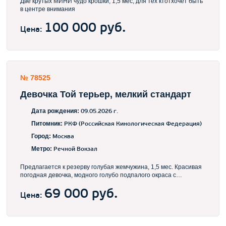
Две крутых МИНИ чудо крошки, 1,5 мес, для тех ктотхочет быть
в центре внимания
100 000 руб.
Цена:
№ 78525
Девочка Той терьер, мелкий стандарт
Дата рождения:
09.05.2026 г.
Питомник:
РКФ (Российская Кинологическая Федерация)
Город:
Москва
Метро:
Речной Вокзал
Предлагается к резерву голубая жемчужина, 1,5 мес. Красивая
погодная девочка, модного голубо подпалого окраса с
великолепным качеством шерсти маленького размера не для
разведения к комету переезда будет пристта по возрасту,
69 000 руб.
Цена:
документы о происхождении ркф