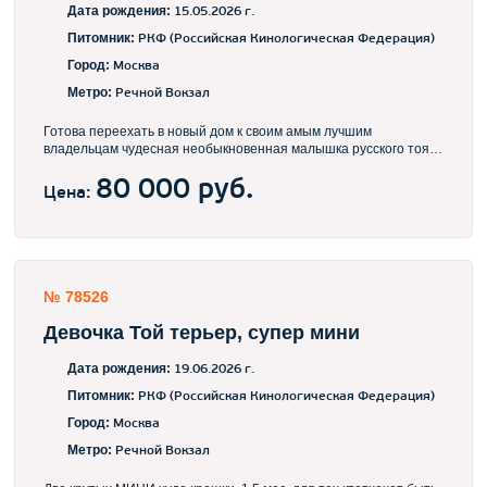
Дата рождения:
15.05.2026 г.
Питомник:
РКФ (Российская Кинологическая Федерация)
Город:
Москва
Метро:
Речной Вокзал
Готова переехать в новый дом к своим амым лучшим
владельцам чудесная необыкновенная малышка русского тоя 3
мес, привита по возрасту приучена к пеленке с удовольствием
гуляет на улице. Находится в МО доставка в Иоскву и в любой
80 000 руб.
Цена:
город России
№ 78526
Девочка Той терьер, супер мини
Дата рождения:
19.06.2026 г.
Питомник:
РКФ (Российская Кинологическая Федерация)
Город:
Москва
Метро:
Речной Вокзал