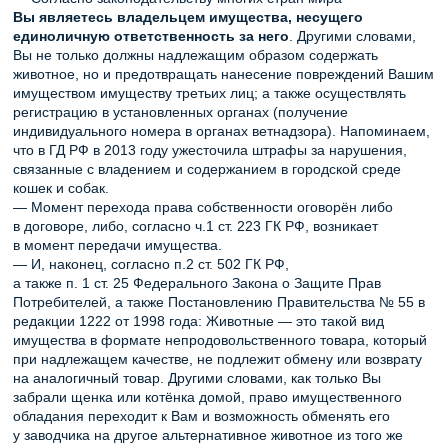
Вы являетесь владельцем имущества, несущего
единоличную ответственность за него
. Другими словами,
Вы не только должны надлежащим образом содержать
животное, но и предотвращать нанесение повреждений Вашим
имуществом имуществу третьих лиц; а также осуществлять
регистрацию в установленных органах (получение
индивидуального номера в органах ветнадзора). Напоминаем,
что в ГД РФ в 2013 году ужесточила штрафы за нарушения,
связанные с владением и содержанием в городской среде
кошек и собак.
— Момент перехода права собственности оговорён либо
в договоре, либо, согласно ч.1 ст. 223 ГК РФ, возникает
в момент передачи имущества.
— И, наконец, согласно п.2 ст. 502 ГК РФ,
а также п. 1 ст. 25 Федерального Закона о Защите Прав
Потребителей, а также Постановлению Правительства № 55 в
редакции 1222 от 1998 года: Животные — это такой вид
имущества в формате непродовольственного товара, который
при надлежащем качестве, не подлежит обмену или возврату
на аналогичный товар. Другими словами, как только Вы
забрали щенка или котёнка домой, право имущественного
обладания переходит к Вам и возможность обменять его
у заводчика на другое альтернативное животное из того же