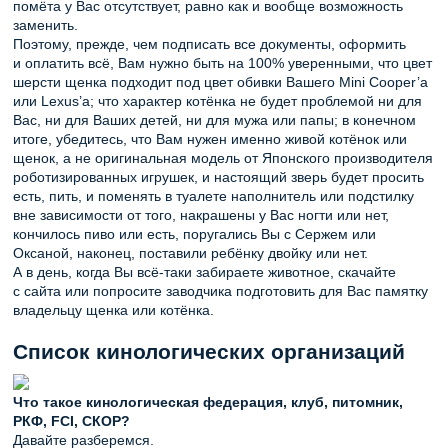
помёта у Вас отсутствует, равно как и вообще возможность
заменить.
Поэтому, прежде, чем подписать все документы, оформить
и оплатить всё, Вам нужно быть на 100% уверенными, что цвет
шерсти щенка подходит под цвет обивки Вашего Mini Cooper’а
или Lexus’а; что характер котёнка не будет проблемой ни для
Вас, ни для Ваших детей, ни для мужа или папы; в конечном
итоге, убедитесь, что Вам нужен именно живой котёнок или
щенок, а не оригинальная модель от Японского производителя
роботизированных игрушек, и настоящий зверь будет просить
есть, пить, и поменять в туалете наполнитель или подстилку
вне зависимости от того, накрашены у Вас ногти или нет,
кончилось пиво или есть, поругались Вы с Сержем или
Оксаной, наконец, поставили ребёнку двойку или нет.
А в день, когда Вы всё-таки забираете животное, скачайте
с сайта или попросите заводчика подготовить для Вас памятку
владельцу щенка или котёнка.
Список кинологических организаций
Что такое кинологическая федерация, клуб, питомник,
РКФ, FCI, СКОР?
Давайте разберемся.