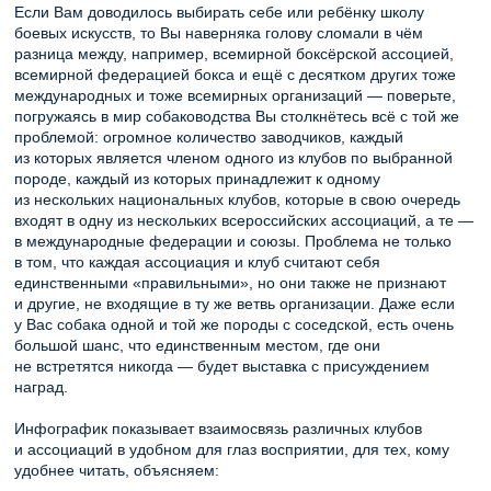
Если Вам доводилось выбирать себе или ребёнку школу
боевых искусств, то Вы наверняка голову сломали в чём
разница между, например, всемирной боксёрской ассоцией,
всемирной федерацией бокса и ещё с десятком других тоже
международных и тоже всемирных организаций — поверьте,
погружаясь в мир собаководства Вы столкнётесь всё с той же
проблемой: огромное количество заводчиков, каждый
из которых является членом одного из клубов по выбранной
породе, каждый из которых принадлежит к одному
из нескольких национальных клубов, которые в свою очередь
входят в одну из нескольких всероссийских ассоциаций, а те —
в международные федерации и союзы. Проблема не только
в том, что каждая ассоциация и клуб считают себя
единственными «правильными», но они также не признают
и другие, не входящие в ту же ветвь организации. Даже если
у Вас собака одной и той же породы с соседской, есть очень
большой шанс, что единственным местом, где они
не встретятся никогда — будет выставка с присуждением
наград.
Инфографик показывает взаимосвязь различных клубов
и ассоциаций в удобном для глаз восприятии, для тех, кому
удобнее читать, объясняем: