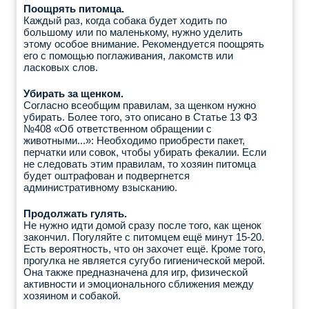
Поощрять питомца.
Каждый раз, когда собака будет ходить по
большому или по маленькому, нужно уделить
этому особое внимание. Рекомендуется поощрять
его с помощью поглаживания, лакомств или
ласковых слов.
Убирать за щенком.
Согласно всеобщим правилам, за щенком нужно
убирать. Более того, это описано в Статье 13 ФЗ
№408 «Об ответственном обращении с
животными...»: Необходимо приобрести пакет,
перчатки или совок, чтобы убирать фекалии. Если
не следовать этим правилам, то хозяин питомца
будет оштрафован и подвергнется
административному взысканию.
Продолжать гулять.
Не нужно идти домой сразу после того, как щенок
закончил. Погуляйте с питомцем ещё минут 15-20.
Есть вероятность, что он захочет ещё. Кроме того,
прогулка не является сугубо гигиенической мерой.
Она также предназначена для игр, физической
активности и эмоционального сближения между
хозяином и собакой.