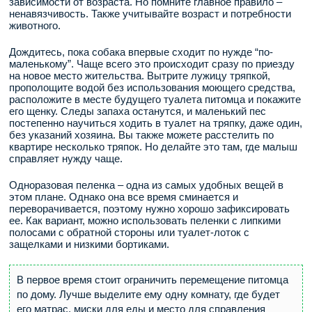
зависимости от возраста. Но помните главное правило –
ненавязчивость. Также учитывайте возраст и потребности
животного.
Дождитесь, пока собака впервые сходит по нужде “по-
маленькому”. Чаще всего это происходит сразу по приезду
на новое место жительства. Вытрите лужицу тряпкой,
прополощите водой без использования моющего средства,
расположите в месте будущего туалета питомца и покажите
его щенку. Следы запаха останутся, и маленький пес
постепенно научиться ходить в туалет на тряпку, даже один,
без указаний хозяина. Вы также можете расстелить по
квартире несколько тряпок. Но делайте это там, где малыш
справляет нужду чаще.
Одноразовая пеленка – одна из самых удобных вещей в
этом плане. Однако она все время сминается и
переворачивается, поэтому нужно хорошо зафиксировать
ее. Как вариант, можно использовать пеленки с липкими
полосами с обратной стороны или туалет-лоток с
защелками и низкими бортиками.
В первое время стоит ограничить перемещение питомца
по дому. Лучше выделите ему одну комнату, где будет
его матрас, миски для еды и место для справления