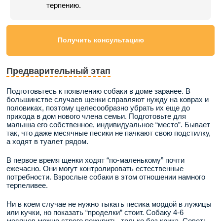
терпению.
Получить консультацию
Предварительный этап
Подготовьтесь к появлению собаки в доме заранее. В
большинстве случаев щенки справляют нужду на коврах и
половиках, поэтому целесообразно убрать их еще до
прихода в дом нового члена семьи. Подготовьте для
малыша его собственное, индивидуальное “место”. Бывает
так, что даже месячные песики не пачкают свою подстилку,
а ходят в туалет рядом.
В первое время щенки ходят “по-маленькому” почти
ежечасно. Они могут контролировать естественные
потребности. Взрослые собаки в этом отношении намного
терпеливее.
Ни в коем случае не нужно тыкать песика мордой в лужицы
или кучки, но показать “проделки” стоит. Собаку 4-6
месяцев можно строго пожурить, только без крика. Совет: