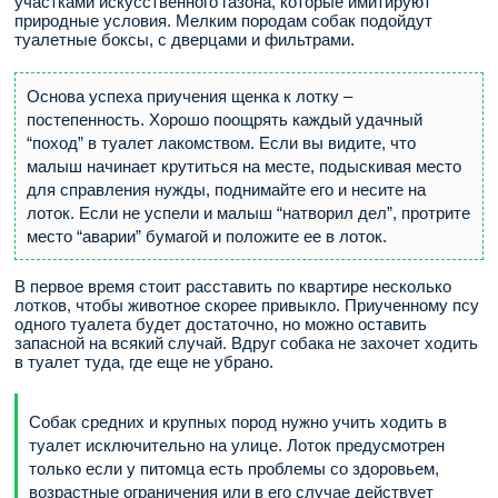
участками искусственного газона, которые имитируют
природные условия. Мелким породам собак подойдут
туалетные боксы, с дверцами и фильтрами.
Основа успеха приучения щенка к лотку –
постепенность. Хорошо поощрять каждый удачный
“поход” в туалет лакомством. Если вы видите, что
малыш начинает крутиться на месте, подыскивая место
для справления нужды, поднимайте его и несите на
лоток. Если не успели и малыш “натворил дел”, протрите
место “аварии” бумагой и положите ее в лоток.
В первое время стоит расставить по квартире несколько
лотков, чтобы животное скорее привыкло. Приученному псу
одного туалета будет достаточно, но можно оставить
запасной на всякий случай. Вдруг собака не захочет ходить
в туалет туда, где еще не убрано.
Собак средних и крупных пород нужно учить ходить в
туалет исключительно на улице. Лоток предусмотрен
только если у питомца есть проблемы со здоровьем,
возрастные ограничения или в его случае действует