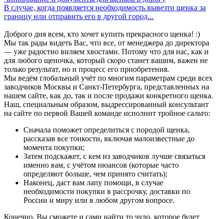
В случае, когда появляется необходимость вывезти щенка за
границу или отправить его в другой город...
Доброго дня всем, кто хочет купить прекрасного щенка! :)
Мы так рады видеть Вас, что все, от менеджера до директора
— уже радостно виляем хвостами. Потому что для нас, как и
для любого щеночка, который скоро станет вашим, важен не
только результат, но и процесс его приобретения.
Мы ведём глобальный учёт по многим параметрам среди всех
заводчиков Москвы и Санкт-Петербурга, представленных на
нашем сайте, как до, так и после продажи конкретного щенка.
Наш, специальным образом, выдрессированный консультант
на сайте по первой Вашей команде исполнит тройное сальто:
Сначала поможет определиться с породой щенка,
рассказав все тонкости, включая малоизвестные до
момента покупки;
Затем подскажет, с кем из заводчиков лучше связаться
именно вам, с учётом нюансов (которые часто
определяют больше, чем принято считать);
Наконец, даст вам лапу помощи, в случае
необходимости покупки в рассрочку, доставки по
России и миру или в любом другом вопросе.
Конечно, Вы сможете и сами найти то чудо, которое будет