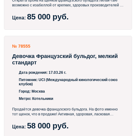
Открыта бронь на щенков французского бульдога лилак-тан/
возможно с изабеллой от крепких, здоровых производителей с
отличной родословной. Дата рождения — 1.06.2026.
85 000 руб.
Документы СКОР, необходимые прививки к моменту переезда .
Цена:
❤Сопровождаю выпускников от рождения до взрослой жизни,
всегда поддержу советом. 👌😍Питомник Вестар Сапфир ❤💚
Всё, что нужно знать о характерах и перспективах помёта —
расскажу лично!
№ 78555
Девочка Французский бульдог, мелкий
стандарт
Дата рождения:
17.03.26 г.
Питомник:
UCI (Международный кинологический союз
клубов)
Город:
Москва
Метро:
Котельники
Продаётся девочка французского бульдога. На фото именно
тот щенок, что в продаже! Активная, здоровая, ласковая
малышка. Вы должны быть уверены, что у Вас и Ваших родных
58 000 руб.
с которыми будет жить щенок, нет аллергии! Ваша семья
Цена:
должна быть не против приобретения собаки! Если Вы
приобретаете щенка в подарок, одаревыемый должен быть в