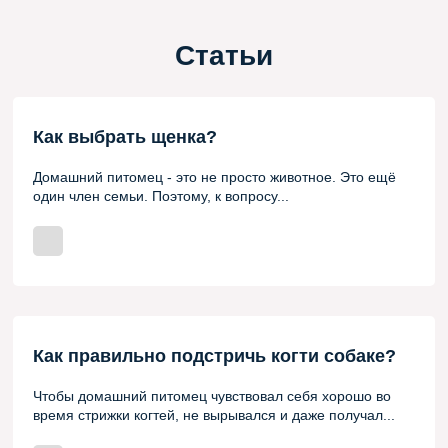
гарантия обратной связи, пожизненные консультации, корм на
первое время. Находимся - Раменский район. ВОЗМОЖНА
доставка Москва и МО,(строго по договоренности, ОПЛАТА ПО
Статьи
ФАКТУ ПРИВОЗА щенка, за счёт покупателя!) В регионы
доставка обговаривается, условия другие! Отправляю сама
РЖД, всё официально, оформляю сама, без посредников, без
переплат! Пишите, звоните!
Как выбрать щенка?
Домашний питомец - это не просто животное. Это ещё
один член семьи. Поэтому, к вопросу...
Как правильно подстричь когти собаке?
Чтобы домашний питомец чувствовал себя хорошо во
время стрижки когтей, не вырывался и даже получал...