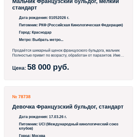
Мальчик Французский бульдог, мелкий
стандарт
Дата рождения:
01052026 г.
Питомник:
РКФ (Российская Кинологическая Федерация)
Город:
Краснодар
Метро:
Выбрать метро...
Продаётся шикарный щенок французского бульдога, мальчик
Полностью привит по возрасту, обработан от паразитов. Имеет
ветпаспорт с отметками, метрику (щенячью карточку), клеймо.
58 000 руб.
Выращен в заботе и любви, без клеточного содержания.
Цена:
Малыш находится в Краснодаре Консультации по уходу и
кормлению 24/7 Помощь с организацией доставки в ваш город
№ 78738
Девочка Французский бульдог, стандарт
Дата рождения:
17.03.26 г.
Питомник:
UCI (Международный кинологический союз
клубов)
Город:
Москва