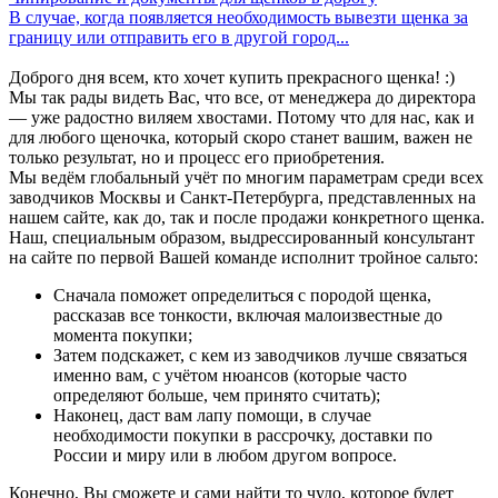
В случае, когда появляется необходимость вывезти щенка за
границу или отправить его в другой город...
Доброго дня всем, кто хочет купить прекрасного щенка! :)
Мы так рады видеть Вас, что все, от менеджера до директора
— уже радостно виляем хвостами. Потому что для нас, как и
для любого щеночка, который скоро станет вашим, важен не
только результат, но и процесс его приобретения.
Мы ведём глобальный учёт по многим параметрам среди всех
заводчиков Москвы и Санкт-Петербурга, представленных на
нашем сайте, как до, так и после продажи конкретного щенка.
Наш, специальным образом, выдрессированный консультант
на сайте по первой Вашей команде исполнит тройное сальто:
Сначала поможет определиться с породой щенка,
рассказав все тонкости, включая малоизвестные до
момента покупки;
Затем подскажет, с кем из заводчиков лучше связаться
именно вам, с учётом нюансов (которые часто
определяют больше, чем принято считать);
Наконец, даст вам лапу помощи, в случае
необходимости покупки в рассрочку, доставки по
России и миру или в любом другом вопросе.
Конечно, Вы сможете и сами найти то чудо, которое будет