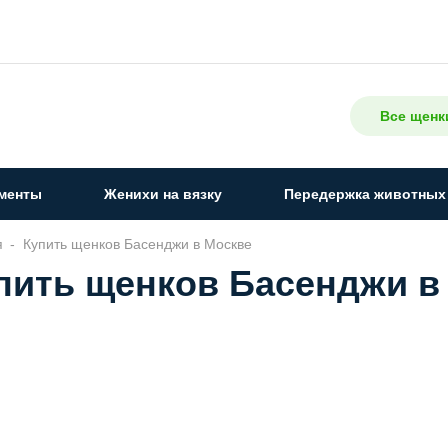
Все щенк
менты
Женихи на вязку
Передержка животных
я
Купить щенков Басенджи в Москве
пить щенков Басенджи в