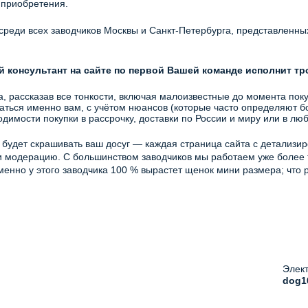
о приобретения.
еди всех заводчиков Москвы и Санкт-Петербурга, представленных 
консультант на сайте по первой Вашей команде исполнит тр
 рассказав все тонкости, включая малоизвестные до момента поку
заться именно вам, с учётом нюансов (которые часто определяют б
димости покупки в рассрочку, доставки по России и миру или в лю
е будет скрашивать ваш досуг — каждая страница сайта с детализ
и модерацию. С большинством заводчиков мы работаем уже более тр
менно у этого заводчика 100 % вырастет щенок мини размера; что
Элект
dog1