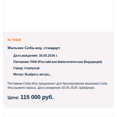
№ 78428
Мальчик Сиба-ину, стандарт
Дата рождения:
30.05.2026 г.
Питомник:
РКФ (Российская Кинологическая Федерация)
Город:
Серпухов
Метро:
Выбрать метро...
Питомник Сиба-Ину предлагает для бронирования мальчика Сиба
Ину рыжего окраса. Дата рождения 30.05.2026. Шикарная
родословная с знаменитыми предками (по запросу кину ссылку)
115 000 руб.
Шоу перспектива! В нашем питомнике мы уделяем особое
Цена:
внимание комплексному развитию щенка с первых дней жизни.
Содержание осуществляется в домашних условиях — это
позволяет малышу с самого раннего возраста адаптироваться к
привычной для домашнего питомца среде. Социализация через