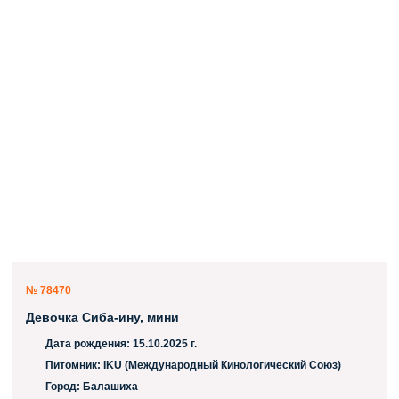
общение: щенок с детства взаимодействуют со взрослыми
собаками питомника. Это помогает освоить нормы поведения в
«собачьем обществе», научиться считывать сигналы других
животных и выстраивать гармоничные отношения. Будет приучен к
улице. Родители проверены на генетические заболевая: -
наследственные заболевания (GM1 и GM2 Gangliosidosis) - тест на
дисплазию суставов, пателла. - офтальмологическое обследование
на генетическое заболевание глаз (EYES CLEAR) (все тесты
предоставляются по запросу) Готов к переезду будет в начале
августа в возрасте не ранее 9 недель. При себе будет иметь:
⭐Метрику РКФ ⭐Клеймо и чип ⭐Прививки согласно возрасту
⭐Обработка от эктопаразитов ⭐Дегельминтизация ⭐Ветеринарный
паспорт ⭐Договор купли-продажи ⭐Подарки от заводчика
⭐Рекомендации по кормлению и уходу ⭐Сопровождение 24/7
⭐Доставка по всей России и странам ближнего зарубежья
проверенными ЗООкурьерами. Родители имеют титулы: Юный
Чемпион России Юный Чемпион РКФ Юный Чемпион НКП Юный
Гранд Чемпион России Чемпион России Чемпион РКФ Чемпион
НКП Гранд Чемпион России Многократный победитель BIG, BIS
№ 78470
Девочка Сиба-ину, мини
Дата рождения:
15.10.2025 г.
Питомник:
IKU (Международный Кинологический Союз)
Город:
Балашиха