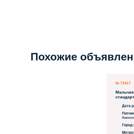
Похожие объявлен
№ 73417
Мальчик
стандар
Дата 
Питом
Кинол
Город:
Метро