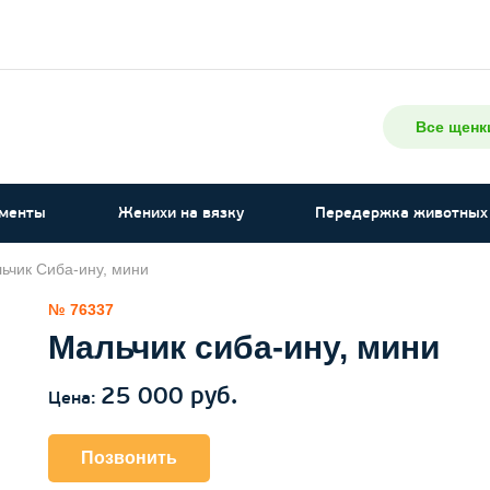
Все щенк
менты
Женихи на вязку
Передержка животных
ьчик Сиба-ину, мини
№ 76337
Мальчик сиба-ину, мини
25 000 руб.
Цена:
Позвонить