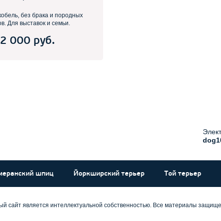
кобель, без брака и породных
в. Для выставок и семьи.
2 000 руб.
Элект
dog1
меранский шпиц
Йоркширский терьер
Той терьер
ный сайт является интеллектуальной собственностью. Все материалы защищ