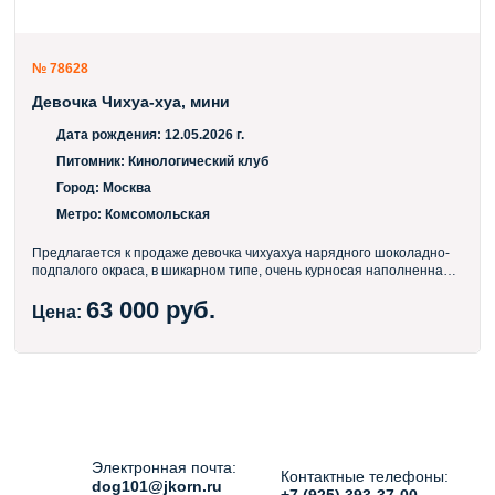
№ 78628
Девочка Чихуа-хуа, мини
Дата рождения:
12.05.2026 г.
Питомник:
Кинологический клуб
Город:
Москва
Метро:
Комсомольская
Предлагается к продаже девочка чихуахуа нарядного шоколадно-
подпалого окраса, в шикарном типе, очень курносая наполненная
мордочка, выразительные глазки, правильная анатомия,
63 000 руб.
невероятно кукольная малышка. Вес взрослой собаки около 2,1 кг.
Цена:
Весь комплект документов: метрика щенка, ветеринарный паспорт
с отметкой о прививках и клеймо. Кушает сухой корм супер
премиум класса и творожок. Корм с собой в подарок 🎁 По
характеру очень забавная и ласковая малышка. Видео вышлю по
запросу. Бесплатная доставка по Москве и М.О. Доставка в регионы
проверенными курьерами РЖД, авиа , авто Щенка отдаю лично из
рук в руки. Звоните, отвечу на все интересующие Вас вопросы!
Электронная почта:
Контактные телефоны:
dog101@jkorn.ru
+7 (925) 393-37-00