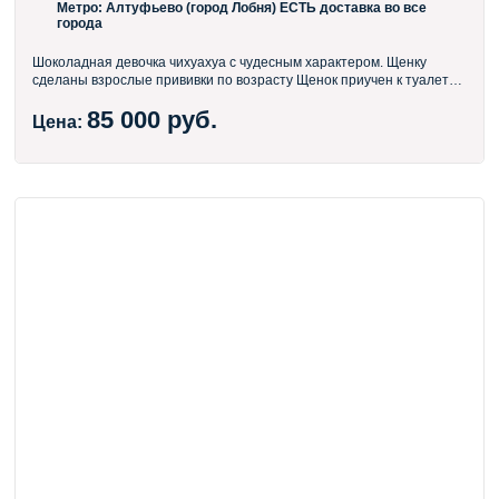
Метро:
Алтуфьево (город Лобня) ЕСТЬ доставка во все
города
Шоколадная девочка чихуахуа с чудесным характером. Щенку
сделаны взрослые прививки по возрасту Щенок приучен к туалету/
пелёнке Ест сухой корм BLITZ Родители имеют необходимые
85 000 руб.
титулы для разведения Возможна доставка по Москве, Области, а
Цена:
так же во все города России и Европы