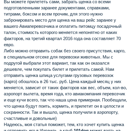
Вы можете прилететь сами, забрать щенка со всеми
подготовленными заранее документами, справками,
титрами, боксом и всем прочим, для этого нужно
забронировать место для щенка на ваш рейс заранее у
вашего Авиаперевозчика и оплатить питомцу посадочный
талон, стоимость которого меняется непонятно от каких
факторов, на третий квартал 2016 года она составляет 70
евро.
Либо можно отправить собак без своего присутствия, карго,
в специальном отсеке для перевозки животных. Мы с
подругой выбрали этот вариант, так как он оказался
дешевле, чем покупать билет и прилетать самой. Нам
отправить щенка шпица услугами грузовых перевозок
(карго) обошлось в 26 тыс. руб. Цена каждый месяц у них
меняется, зависит от таких факторов как вес, объем, кол-во,
аэропорт вылета, время года, кто авиакомпания перевозчик
и еще кучи всего, так что наша цена примерная. Пообещали,
что щенка будут поить, кормить, и прилетит он в целости и
сохранности. Так и вышло, щенка получили в аэропорту,
счастливые и довольные)
Надеюсь, моя статья поможет, тем, кто хочет купить щенка
и отправить его в Израиль, а клуб
101dog
может взять на